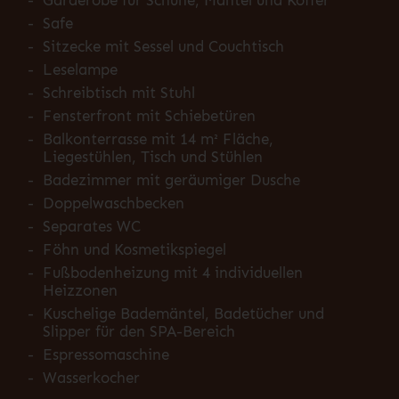
-
Garderobe für Schuhe, Mäntel und Koffer
-
Safe
-
Sitzecke mit Sessel und Couchtisch
-
Leselampe
-
Schreibtisch mit Stuhl
-
Fensterfront mit Schiebetüren
-
Balkonterrasse mit 14 m² Fläche,
Liegestühlen, Tisch und Stühlen
-
Badezimmer mit geräumiger Dusche
-
Doppelwaschbecken
-
Separates WC
-
Föhn und Kosmetikspiegel
-
Fußbodenheizung mit 4 individuellen
Heizzonen
-
Kuschelige Bademäntel, Badetücher und
Slipper für den SPA-Bereich
-
Espressomaschine
-
Wasserkocher