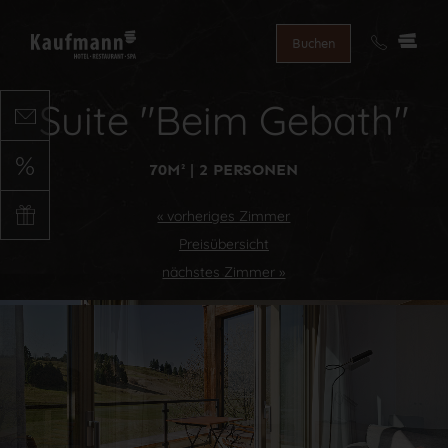
direkt zur Navigation
direkt zum Inhalt
Buchen
Suite "Beim Gebath"
70M² | 2 PERSONEN
« vorheriges Zimmer
Preisübersicht
nächstes Zimmer »