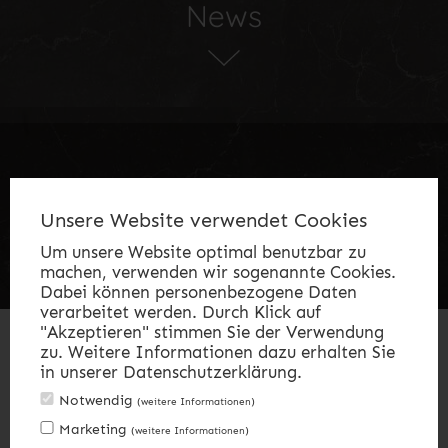
News
Unsere Website verwendet Cookies
Zimmer & Suiten
Gutschein
Angebote
.
.
.
Um unsere Website optimal benutzbar zu
Tagungen
Karriere
Online buchen
.
.
machen, verwenden wir sogenannte Cookies.
Dabei können personenbezogene Daten
verarbeitet werden. Durch Klick auf
"Akzeptieren" stimmen Sie der Verwendung
zu. Weitere Informationen dazu erhalten Sie
in unserer Datenschutzerklärung.
Notwendig
(weitere Informationen)
Marketing
(weitere Informationen)