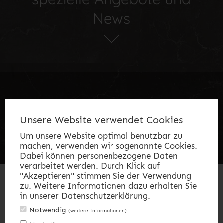
News
Unsere Website verwendet Cookies
Zimmer & Suiten
Gutschein
Angebote
.
.
.
Um unsere Website optimal benutzbar zu
Tagungen
Karriere
Online buchen
.
.
machen, verwenden wir sogenannte Cookies.
Dabei können personenbezogene Daten
verarbeitet werden. Durch Klick auf
"Akzeptieren" stimmen Sie der Verwendung
zu. Weitere Informationen dazu erhalten Sie
in unserer Datenschutzerklärung.
Notwendig
(weitere Informationen)