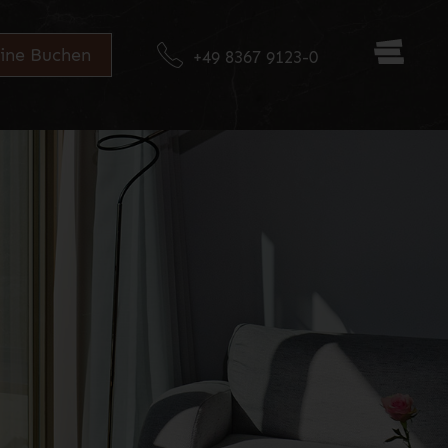
ine
Buchen
+49 8367 9123-0