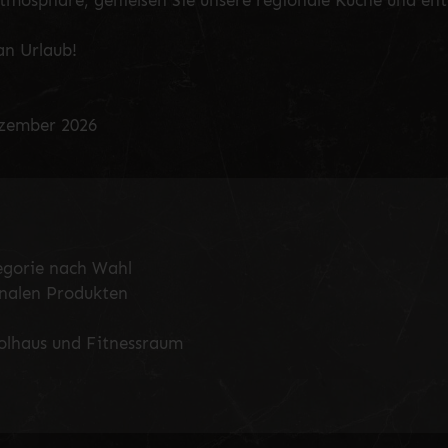
Atmosphäre, genießen Sie unsere regionale Küche und ent
an Urlaub!
ezember 2026
egorie nach Wahl
onalen Produkten
olhaus und Fitnessraum